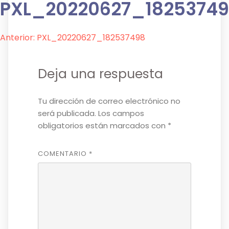
PXL_20220627_1825374
Navegación
Anterior:
PXL_20220627_182537498
de
Deja una respuesta
entradas
Tu dirección de correo electrónico no
será publicada.
Los campos
obligatorios están marcados con
*
COMENTARIO
*