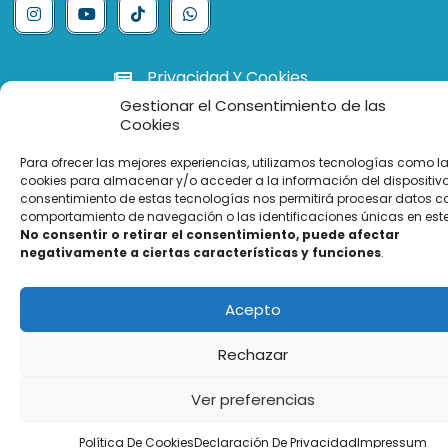
Privacidad Y Cookies
Gestionar el Consentimiento de las
Listado De Precios
Cookies
Para ofrecer las mejores experiencias, utilizamos tecnologías como l
cookies para almacenar y/o acceder a la información del dispositivo.
© Martínez Hervás Salud, S. L.
consentimiento de estas tecnologías nos permitirá procesar datos c
comportamiento de navegación o las identificaciones únicas en este 
No consentir o retirar el consentimiento, puede afectar
negativamente a ciertas características y funciones
.
Acepto
Rechazar
Ver preferencias
Política De Cookies
Declaración De Privacidad
Impressum