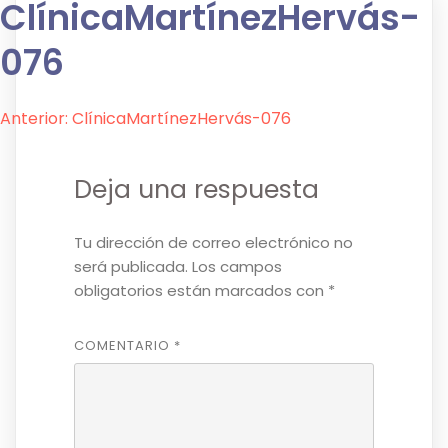
ClínicaMartínezHervás-
076
Navegación
Anterior:
ClínicaMartínezHervás-076
de
Deja una respuesta
entradas
Tu dirección de correo electrónico no
será publicada.
Los campos
obligatorios están marcados con
*
COMENTARIO
*