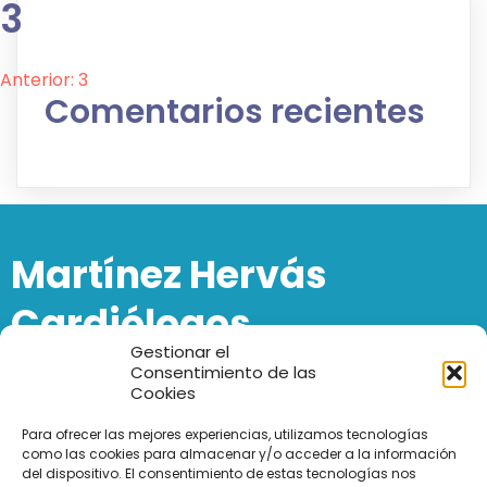
3
Navegación
Anterior:
3
Comentarios recientes
de
entradas
Martínez Hervás
Cardiólogos
Gestionar el
Consentimiento de las
Al cuidado de los granadinos desde 1981
Cookies
Calle Recogidas, nº 8, 3ºC, 18002, Granada.
Para ofrecer las mejores experiencias, utilizamos tecnologías
como las cookies para almacenar y/o acceder a la información
958260266
del dispositivo. El consentimiento de estas tecnologías nos