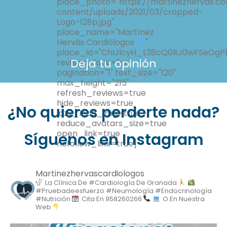
place_photo="https://martinezhervas.c
content/uploads/2021/03/cropped-
Logo-128p.jpg"
place_name="Martínez
Hervás Cardiólogos
"
place_id="ChIJlcyH_L38cQ0RJ0wFSeOgP
Deja tu opinión
reviews_lang="es"
pagination="1" text_size="120"
max_height="215"
refresh_reviews=true
hide_reviews=true
¿No quieres perderte nada?
lazy_load_img=true
reduce_avatars_size=true
open_link=true
Síguenos en Instagram
nofollow_link=true]
Martinezhervascardiologos
La Clínica De #cardiología De Granada
#pruebadeesfuerzo #neumología #endocrinología
#nutrición
Cita En 958260266
O En Nuestra
Web